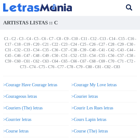
ARTISTAS LISTAS :: C
C1
-
C2
-
C3
-
C4
-
C5
-
C6
-
C7
-
C8
-
C9
-
C10
-
C11
-
C12
-
C13
-
C14
-
C15
-
C16
-
C17
-
C18
-
C19
-
C20
-
C21
-
C22
-
C23
-
C24
-
C25
-
C26
-
C27
-
C28
-
C29
-
C30
-
C31
-
C32
-
C33
-
C34
-
C35
-
C36
-
C37
-
C38
-
C39
-
C40
-
C41
-
C42
-
C43
-
C44
-
C45
-
C46
-
C47
-
C48
-
C49
-
C50
-
C51
-
C52
-
C53
-
C54
-
C55
-
C56
-
C57
-
C58
-
C59
-
C60
-
C61
-
C62
-
C63
-
C64
-
C65
-
C66
-
C67
-
C68
-
C69
-
C70
-
C71
- C72 -
C73
-
C74
-
C75
-
C76
-
C77
-
C78
-
C79
-
C80
-
C81
-
C82
-
C83
>Courage Have Courage letras
>Courage My Love letras
>Courageous letras
>Courier letras
>Couriers (The) letras
>Courir Les Rues letras
>Courrier letras
>Cours Lapin letras
>Course letras
>Course (The) letras