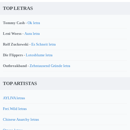
TOP LETRAS
Tommy Cash -
Ok letra
Leni Woess -
Aura letra
Rolf Zuckowski -
Es Schneit letra
Die Flippers -
Lotosblume letra
Outbreakband -
Zehntausend Gründe letra
TOP ARTISTAS
AYLIVA letras
Frei.Wild letras
Chinese Anarchy letras