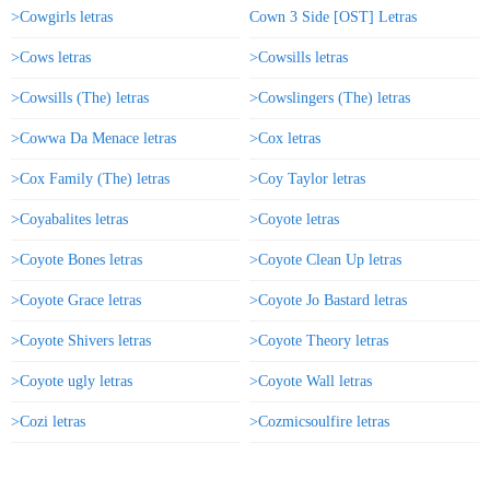
>Cowgirls letras
Cown 3 Side [OST] Letras
>Cows letras
>Cowsills letras
>Cowsills (The) letras
>Cowslingers (The) letras
>Cowwa Da Menace letras
>Cox letras
>Cox Family (The) letras
>Coy Taylor letras
>Coyabalites letras
>Coyote letras
>Coyote Bones letras
>Coyote Clean Up letras
>Coyote Grace letras
>Coyote Jo Bastard letras
>Coyote Shivers letras
>Coyote Theory letras
>Coyote ugly letras
>Coyote Wall letras
>Cozi letras
>Cozmicsoulfire letras