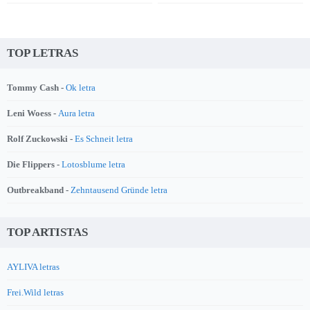
TOP LETRAS
Tommy Cash -
Ok letra
Leni Woess -
Aura letra
Rolf Zuckowski -
Es Schneit letra
Die Flippers -
Lotosblume letra
Outbreakband -
Zehntausend Gründe letra
TOP ARTISTAS
AYLIVA letras
Frei.Wild letras