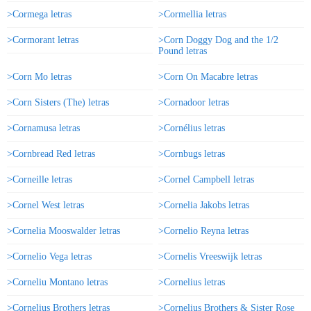
>Cormega letras
>Cormellia letras
>Cormorant letras
>Corn Doggy Dog and the 1/2
Pound letras
>Corn Mo letras
>Corn On Macabre letras
>Corn Sisters (The) letras
>Cornadoor letras
>Cornamusa letras
>Cornélius letras
>Cornbread Red letras
>Cornbugs letras
>Corneille letras
>Cornel Campbell letras
>Cornel West letras
>Cornelia Jakobs letras
>Cornelia Mooswalder letras
>Cornelio Reyna letras
>Cornelio Vega letras
>Cornelis Vreeswijk letras
>Corneliu Montano letras
>Cornelius letras
>Cornelius Brothers letras
>Cornelius Brothers & Sister Rose