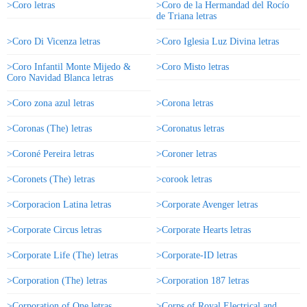
>Coro letras
>Coro de la Hermandad del Rocío
de Triana letras
>Coro Di Vicenza letras
>Coro Iglesia Luz Divina letras
>Coro Infantil Monte Mijedo &
>Coro Misto letras
Coro Navidad Blanca letras
>Coro zona azul letras
>Corona letras
>Coronas (The) letras
>Coronatus letras
>Coroné Pereira letras
>Coroner letras
>Coronets (The) letras
>corook letras
>Corporacion Latina letras
>Corporate Avenger letras
>Corporate Circus letras
>Corporate Hearts letras
>Corporate Life (The) letras
>Corporate-ID letras
>Corporation (The) letras
>Corporation 187 letras
>Corporation of One letras
>Corps of Royal Electrical and