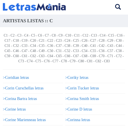
ARTISTAS LISTAS :: C
C1
-
C2
-
C3
-
C4
-
C5
-
C6
-
C7
-
C8
-
C9
-
C10
-
C11
-
C12
-
C13
-
C14
-
C15
-
C16
-
C17
-
C18
-
C19
-
C20
-
C21
-
C22
-
C23
-
C24
-
C25
-
C26
-
C27
-
C28
-
C29
-
C30
-
C31
-
C32
-
C33
-
C34
-
C35
-
C36
-
C37
-
C38
-
C39
-
C40
-
C41
-
C42
-
C43
-
C44
-
C45
-
C46
-
C47
-
C48
-
C49
-
C50
-
C51
-
C52
-
C53
-
C54
-
C55
-
C56
-
C57
-
C58
-
C59
-
C60
-
C61
-
C62
-
C63
-
C64
-
C65
-
C66
-
C67
-
C68
- C69 -
C70
-
C71
-
C72
-
C73
-
C74
-
C75
-
C76
-
C77
-
C78
-
C79
-
C80
-
C81
-
C82
-
C83
>Coridian letras
>Coriky letras
>Corin Curschellas letras
>Corin Tucker letras
>Corina Bartra letras
>Corina Smith letras
>Corine letras
>Corine D letras
>Corine Marienneau letras
>Corinna letras