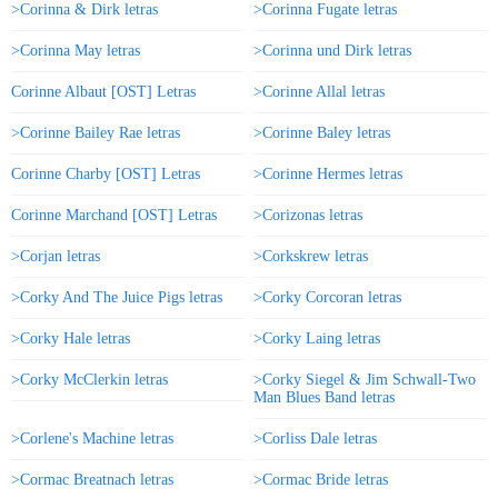
>Corinna & Dirk letras
>Corinna Fugate letras
>Corinna May letras
>Corinna und Dirk letras
Corinne Albaut [OST] Letras
>Corinne Allal letras
>Corinne Bailey Rae letras
>Corinne Baley letras
Corinne Charby [OST] Letras
>Corinne Hermes letras
Corinne Marchand [OST] Letras
>Corizonas letras
>Corjan letras
>Corkskrew letras
>Corky And The Juice Pigs letras
>Corky Corcoran letras
>Corky Hale letras
>Corky Laing letras
>Corky McClerkin letras
>Corky Siegel & Jim Schwall-Two
Man Blues Band letras
>Corlene's Machine letras
>Corliss Dale letras
>Cormac Breatnach letras
>Cormac Bride letras