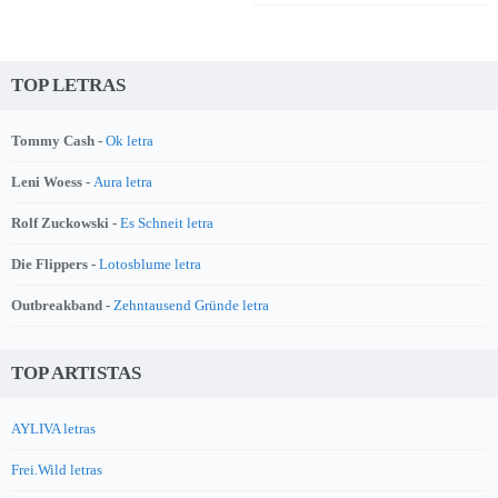
TOP LETRAS
Tommy Cash -
Ok letra
Leni Woess -
Aura letra
Rolf Zuckowski -
Es Schneit letra
Die Flippers -
Lotosblume letra
Outbreakband -
Zehntausend Gründe letra
TOP ARTISTAS
AYLIVA letras
Frei.Wild letras