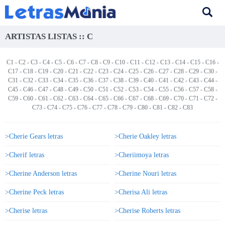
ARTISTAS LISTAS :: C
C1
-
C2
-
C3
-
C4
-
C5
-
C6
-
C7
-
C8
-
C9
-
C10
-
C11
-
C12
-
C13
-
C14
-
C15
-
C16
-
C17
-
C18
-
C19
-
C20
-
C21
-
C22
-
C23
-
C24
-
C25
-
C26
-
C27
-
C28
-
C29
-
C30
-
C31
-
C32
-
C33
-
C34
- C35 -
C36
-
C37
-
C38
-
C39
-
C40
-
C41
-
C42
-
C43
-
C44
-
C45
-
C46
-
C47
-
C48
-
C49
-
C50
-
C51
-
C52
-
C53
-
C54
-
C55
-
C56
-
C57
-
C58
-
C59
-
C60
-
C61
-
C62
-
C63
-
C64
-
C65
-
C66
-
C67
-
C68
-
C69
-
C70
-
C71
-
C72
-
C73
-
C74
-
C75
-
C76
-
C77
-
C78
-
C79
-
C80
-
C81
-
C82
-
C83
>Cherie Gears letras
>Cherie Oakley letras
>Cherif letras
>Cheriimoya letras
>Cherine Anderson letras
>Cherine Nouri letras
>Cherine Peck letras
>Cherisa Ali letras
>Cherise letras
>Cherise Roberts letras