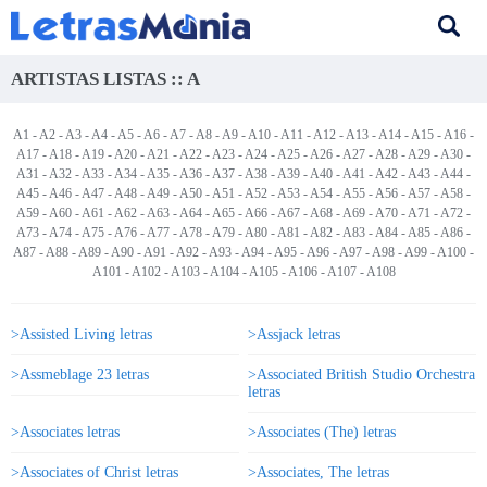
ARTISTAS LISTAS :: A
A1
-
A2
-
A3
-
A4
-
A5
-
A6
-
A7
-
A8
-
A9
-
A10
-
A11
-
A12
-
A13
-
A14
-
A15
-
A16
-
A17
-
A18
-
A19
-
A20
-
A21
-
A22
-
A23
-
A24
-
A25
-
A26
-
A27
-
A28
-
A29
-
A30
-
A31
-
A32
-
A33
-
A34
-
A35
-
A36
-
A37
-
A38
-
A39
-
A40
-
A41
-
A42
-
A43
-
A44
-
A45
-
A46
-
A47
-
A48
-
A49
-
A50
-
A51
-
A52
-
A53
-
A54
-
A55
-
A56
-
A57
-
A58
-
A59
-
A60
-
A61
-
A62
-
A63
-
A64
-
A65
-
A66
-
A67
-
A68
-
A69
-
A70
-
A71
-
A72
-
A73
-
A74
-
A75
-
A76
-
A77
-
A78
-
A79
-
A80
-
A81
-
A82
-
A83
-
A84
-
A85
-
A86
-
A87
-
A88
-
A89
-
A90
-
A91
-
A92
-
A93
-
A94
-
A95
- A96 -
A97
-
A98
-
A99
-
A100
-
A101
-
A102
-
A103
-
A104
-
A105
-
A106
-
A107
-
A108
>Assisted Living letras
>Assjack letras
>Assmeblage 23 letras
>Associated British Studio Orchestra
letras
>Associates letras
>Associates (The) letras
>Associates of Christ letras
>Associates, The letras