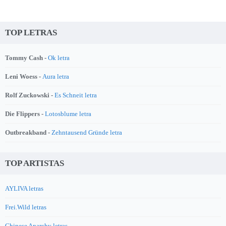
TOP LETRAS
Tommy Cash -
Ok letra
Leni Woess -
Aura letra
Rolf Zuckowski -
Es Schneit letra
Die Flippers -
Lotosblume letra
Outbreakband -
Zehntausend Gründe letra
TOP ARTISTAS
AYLIVA letras
Frei.Wild letras
Chinese Anarchy letras