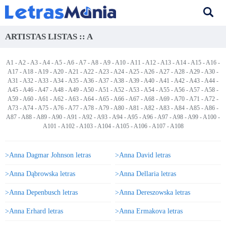
ARTISTAS LISTAS :: A
A1
-
A2
-
A3
-
A4
-
A5
-
A6
-
A7
-
A8
-
A9
-
A10
-
A11
-
A12
-
A13
-
A14
-
A15
-
A16
-
A17
-
A18
-
A19
-
A20
-
A21
-
A22
-
A23
-
A24
-
A25
-
A26
-
A27
-
A28
-
A29
-
A30
-
A31
-
A32
-
A33
-
A34
-
A35
-
A36
-
A37
-
A38
-
A39
-
A40
-
A41
-
A42
-
A43
-
A44
-
A45
-
A46
-
A47
-
A48
-
A49
-
A50
-
A51
-
A52
-
A53
-
A54
-
A55
-
A56
-
A57
-
A58
-
A59
-
A60
-
A61
-
A62
-
A63
-
A64
-
A65
-
A66
-
A67
-
A68
-
A69
-
A70
-
A71
-
A72
-
A73 -
A74
-
A75
-
A76
-
A77
-
A78
-
A79
-
A80
-
A81
-
A82
-
A83
-
A84
-
A85
-
A86
-
A87
-
A88
-
A89
-
A90
-
A91
-
A92
-
A93
-
A94
-
A95
-
A96
-
A97
-
A98
-
A99
-
A100
-
A101
-
A102
-
A103
-
A104
-
A105
-
A106
-
A107
-
A108
>Anna Dagmar Johnson letras
>Anna David letras
>Anna Dąbrowska letras
>Anna Dellaria letras
>Anna Depenbusch letras
>Anna Dereszowska letras
>Anna Erhard letras
>Anna Ermakova letras