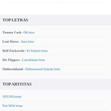
TOP LETRAS
Tommy Cash -
Ok letra
Leni Woess -
Aura letra
Rolf Zuckowski -
Es Schneit letra
Die Flippers -
Lotosblume letra
Outbreakband -
Zehntausend Gründe letra
TOP ARTISTAS
AYLIVA letras
Frei.Wild letras