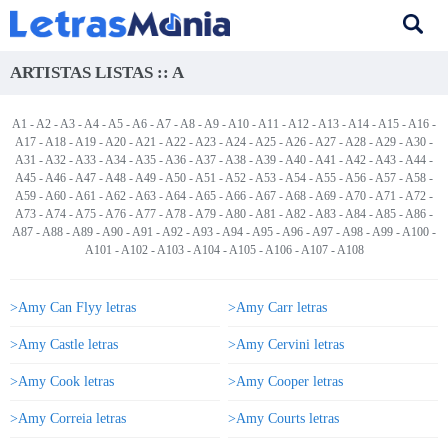
ARTISTAS LISTAS :: A
A1
-
A2
-
A3
-
A4
-
A5
-
A6
-
A7
-
A8
-
A9
-
A10
-
A11
-
A12
-
A13
-
A14
-
A15
-
A16
-
A17
-
A18
-
A19
-
A20
-
A21
-
A22
-
A23
-
A24
-
A25
-
A26
-
A27
-
A28
-
A29
-
A30
-
A31
-
A32
-
A33
-
A34
-
A35
-
A36
-
A37
-
A38
-
A39
-
A40
-
A41
-
A42
-
A43
-
A44
-
A45
-
A46
-
A47
-
A48
-
A49
-
A50
-
A51
-
A52
-
A53
-
A54
-
A55
-
A56
- A57 -
A58
-
A59
-
A60
-
A61
-
A62
-
A63
-
A64
-
A65
-
A66
-
A67
-
A68
-
A69
-
A70
-
A71
-
A72
-
A73
-
A74
-
A75
-
A76
-
A77
-
A78
-
A79
-
A80
-
A81
-
A82
-
A83
-
A84
-
A85
-
A86
-
A87
-
A88
-
A89
-
A90
-
A91
-
A92
-
A93
-
A94
-
A95
-
A96
-
A97
-
A98
-
A99
-
A100
-
A101
-
A102
-
A103
-
A104
-
A105
-
A106
-
A107
-
A108
>Amy Can Flyy letras
>Amy Carr letras
>Amy Castle letras
>Amy Cervini letras
>Amy Cook letras
>Amy Cooper letras
>Amy Correia letras
>Amy Courts letras