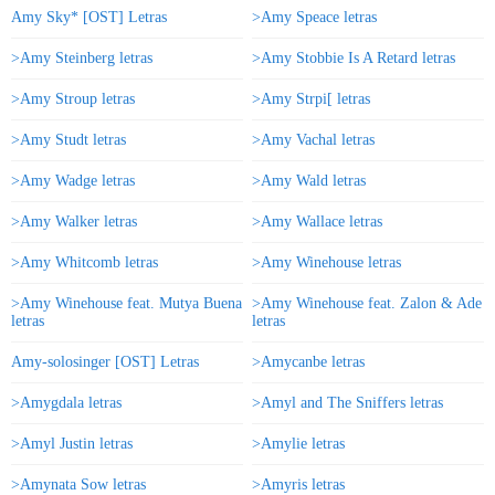
Amy Sky* [OST] Letras
>Amy Speace letras
>Amy Steinberg letras
>Amy Stobbie Is A Retard letras
>Amy Stroup letras
>Amy Strpi[ letras
>Amy Studt letras
>Amy Vachal letras
>Amy Wadge letras
>Amy Wald letras
>Amy Walker letras
>Amy Wallace letras
>Amy Whitcomb letras
>Amy Winehouse letras
>Amy Winehouse feat. Mutya Buena
>Amy Winehouse feat. Zalon & Ade
letras
letras
Amy-solosinger [OST] Letras
>Amycanbe letras
>Amygdala letras
>Amyl and The Sniffers letras
>Amyl Justin letras
>Amylie letras
>Amynata Sow letras
>Amyris letras