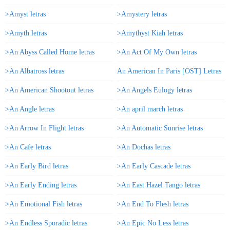
>Amyst letras
>Amystery letras
>Amyth letras
>Amythyst Kiah letras
>An Abyss Called Home letras
>An Act Of My Own letras
>An Albatross letras
An American In Paris [OST] Letras
>An American Shootout letras
>An Angels Eulogy letras
>An Angle letras
>An april march letras
>An Arrow In Flight letras
>An Automatic Sunrise letras
>An Cafe letras
>An Dochas letras
>An Early Bird letras
>An Early Cascade letras
>An Early Ending letras
>An East Hazel Tango letras
>An Emotional Fish letras
>An End To Flesh letras
>An Endless Sporadic letras
>An Epic No Less letras