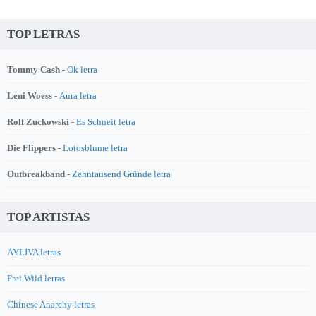
TOP LETRAS
Tommy Cash -
Ok letra
Leni Woess -
Aura letra
Rolf Zuckowski -
Es Schneit letra
Die Flippers -
Lotosblume letra
Outbreakband -
Zehntausend Gründe letra
TOP ARTISTAS
AYLIVA letras
Frei.Wild letras
Chinese Anarchy letras