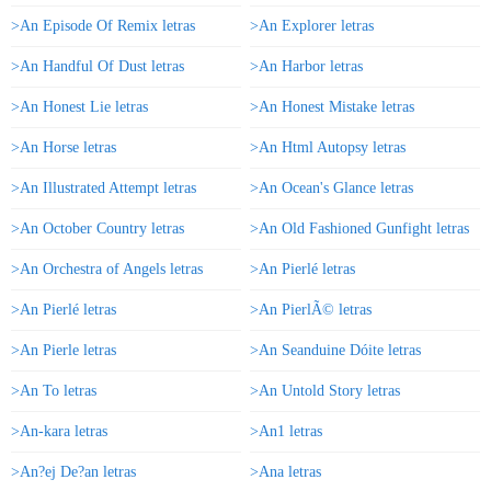
>An Episode Of Remix letras
>An Explorer letras
>An Handful Of Dust letras
>An Harbor letras
>An Honest Lie letras
>An Honest Mistake letras
>An Horse letras
>An Html Autopsy letras
>An Illustrated Attempt letras
>An Ocean's Glance letras
>An October Country letras
>An Old Fashioned Gunfight letras
>An Orchestra of Angels letras
>An Pierlé letras
>An Pierlé letras
>An PierlÃ© letras
>An Pierle letras
>An Seanduine Dóite letras
>An To letras
>An Untold Story letras
>An-kara letras
>An1 letras
>An?ej De?an letras
>Ana letras