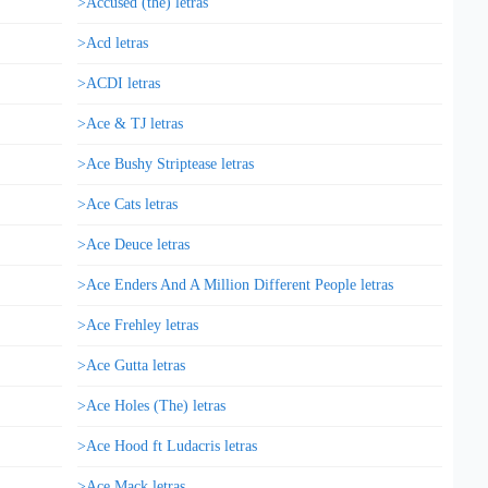
>Accused (the) letras
>Acd letras
>ACDI letras
>Ace & TJ letras
>Ace Bushy Striptease letras
>Ace Cats letras
>Ace Deuce letras
>Ace Enders And A Million Different People letras
>Ace Frehley letras
>Ace Gutta letras
>Ace Holes (The) letras
>Ace Hood ft Ludacris letras
>Ace Mack letras