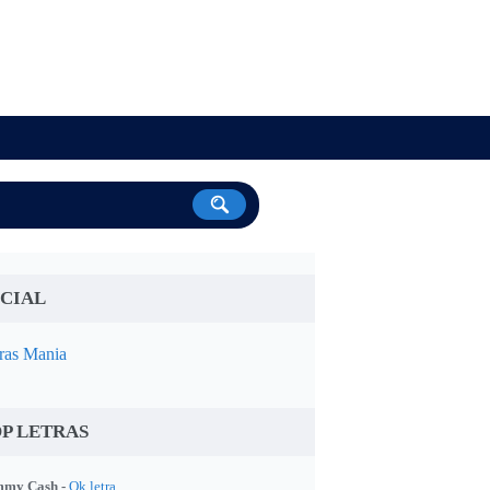
CIAL
ras Mania
P LETRAS
my Cash -
Ok letra