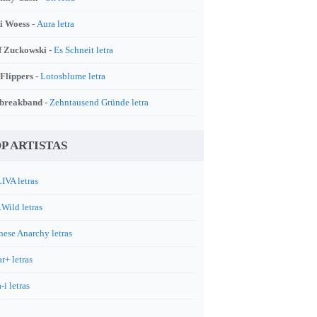
i Woess -
Aura letra
f Zuckowski -
Es Schneit letra
 Flippers -
Lotosblume letra
breakband -
Zehntausend Gründe letra
P ARTISTAS
IVA letras
.Wild letras
nese Anarchy letras
r+ letras
-i letras