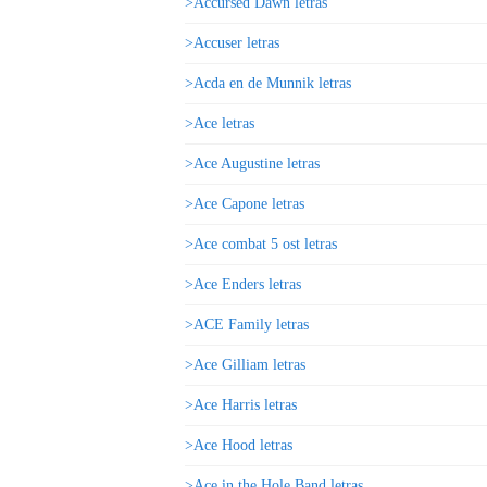
>Accursed Dawn letras
>Accuser letras
>Acda en de Munnik letras
>Ace letras
>Ace Augustine letras
>Ace Capone letras
>Ace combat 5 ost letras
>Ace Enders letras
>ACE Family letras
>Ace Gilliam letras
>Ace Harris letras
>Ace Hood letras
>Ace in the Hole Band letras