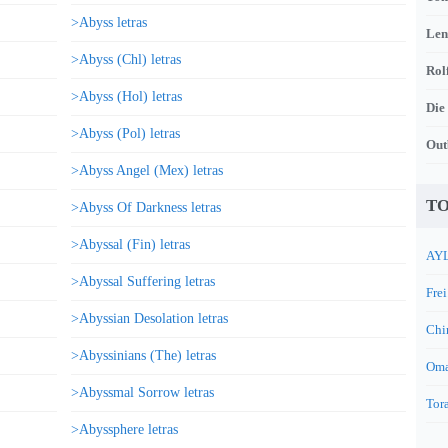
>Abyss letras
Len
>Abyss (Chl) letras
Rol
>Abyss (Hol) letras
Die
>Abyss (Pol) letras
Out
>Abyss Angel (Mex) letras
TO
>Abyss Of Darkness letras
>Abyssal (Fin) letras
AYL
>Abyssal Suffering letras
Frei
>Abyssian Desolation letras
Chi
>Abyssinians (The) letras
Oma
>Abyssmal Sorrow letras
Tora
>Abyssphere letras