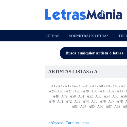
LETRAS
SOUNDTRACK LETRAS
TOP 
ARTISTAS LISTAS :: A
A1
-
A2
-
A3
-
A4
-
A5
-
A6
-
A7
-
A8
-
A9
-
A10
-
A11
A25
-
A26
-
A27
-
A28
-
A29
-
A30
-
A31
-
A32
-
A33
-
-
A48
-
A49
-
A50
-
A51
-
A52
-
A53
-
A54
-
A55
-
A56
A70
-
A71
-
A72
-
A73
-
A74
-
A75
-
A76
-
A77
-
A78
-
-
A93
-
A94
-
A95
-
A96
-
A97
-
A98
-
A9
>Abysmal Torment letras