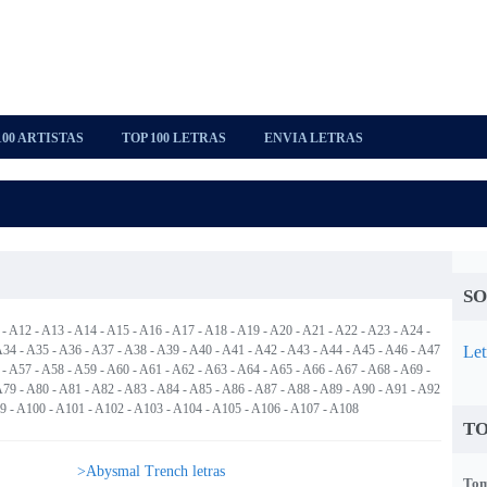
100 ARTISTAS
TOP 100 LETRAS
ENVIA LETRAS
SO
-
A12
- A13 -
A14
-
A15
-
A16
-
A17
-
A18
-
A19
-
A20
-
A21
-
A22
-
A23
-
A24
-
A34
-
A35
-
A36
-
A37
-
A38
-
A39
-
A40
-
A41
-
A42
-
A43
-
A44
-
A45
-
A46
-
A47
Let
-
A57
-
A58
-
A59
-
A60
-
A61
-
A62
-
A63
-
A64
-
A65
-
A66
-
A67
-
A68
-
A69
-
A79
-
A80
-
A81
-
A82
-
A83
-
A84
-
A85
-
A86
-
A87
-
A88
-
A89
-
A90
-
A91
-
A92
9
-
A100
-
A101
-
A102
-
A103
-
A104
-
A105
-
A106
-
A107
-
A108
TO
>Abysmal Trench letras
Tom