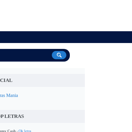
CIAL
ras Mania
P LETRAS
my Cash -
Ok letra