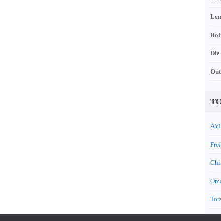
Len
Rol
Die
Out
TO
AYL
Frei
Chi
Oma
Tora