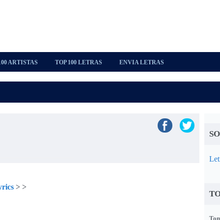
100 ARTISTAS
TOP 100 LETRAS
ENVIA LETRAS
SO
Let
rics
>
>
TO
Tom