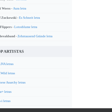
i Woess -
Aura letra
f Zuckowski -
Es Schneit letra
 Flippers -
Lotosblume letra
breakband -
Zehntausend Gründe letra
P ARTISTAS
IVA letras
.Wild letras
nese Anarchy letras
r+ letras
-i letras