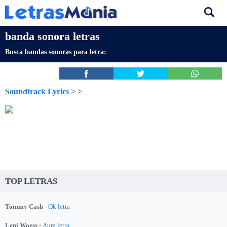
banda sonora letras
Busca bandas sonoras para letra:
Soundtrack Lyrics
>
>
TOP LETRAS
Tommy Cash -
Ok letra
Leni Woess -
Aura letra