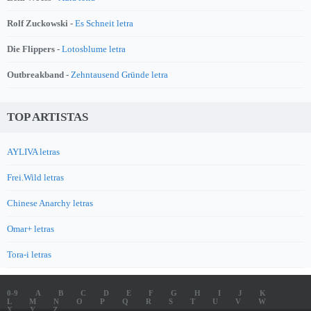
Rolf Zuckowski -
Es Schneit letra
Die Flippers -
Lotosblume letra
Outbreakband -
Zehntausend Gründe letra
TOP ARTISTAS
AYLIVA letras
Frei.Wild letras
Chinese Anarchy letras
Omar+ letras
Tora-i letras
0-9
A
B
C
D
E
F
G
H
I
J
K
L
M
N
O
P
Q
R
S
T
U
V
W
X
Y
Z