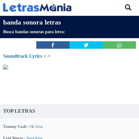
banda sonora letras
Busca bandas sonoras para letra:
Soundtrack Lyrics
>
>
TOP LETRAS
Tommy Cash -
Ok letra
Leni Woess -
Aura letra