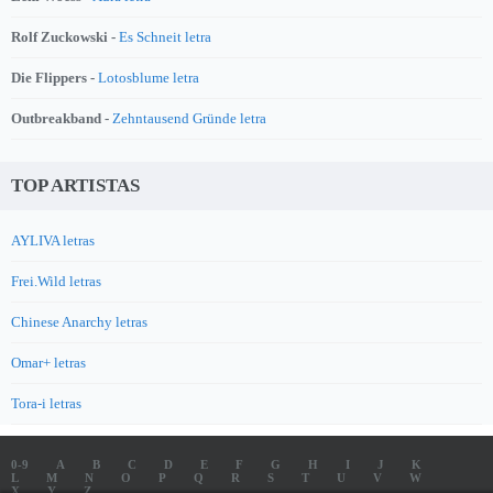
Rolf Zuckowski -
Es Schneit letra
Die Flippers -
Lotosblume letra
Outbreakband -
Zehntausend Gründe letra
TOP ARTISTAS
AYLIVA letras
Frei.Wild letras
Chinese Anarchy letras
Omar+ letras
Tora-i letras
0-9
A
B
C
D
E
F
G
H
I
J
K
L
M
N
O
P
Q
R
S
T
U
V
W
X
Y
Z