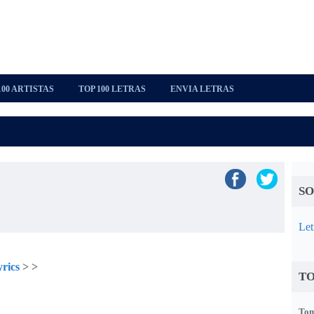
100 ARTISTAS
TOP 100 LETRAS
ENVIA LETRAS
SO
Let
rics
>
>
TO
Tom