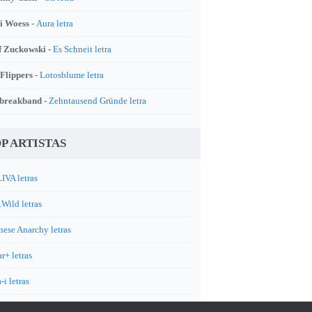
i Woess -
Aura letra
f Zuckowski -
Es Schneit letra
 Flippers -
Lotosblume letra
breakband -
Zehntausend Gründe letra
P ARTISTAS
IVA letras
.Wild letras
nese Anarchy letras
r+ letras
-i letras