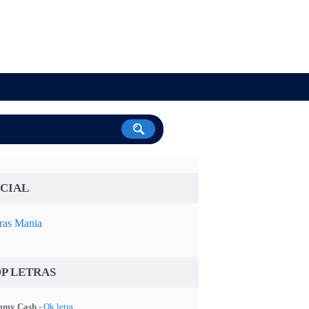
CIAL
ras Mania
P LETRAS
my Cash -
Ok letra