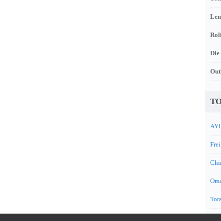
Len
Rol
Die
Out
TO
AYL
Frei
Chi
Oma
Tora