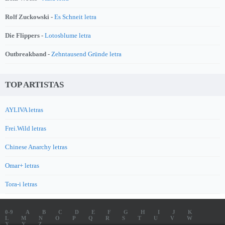
Rolf Zuckowski -
Es Schneit letra
Die Flippers -
Lotosblume letra
Outbreakband -
Zehntausend Gründe letra
TOP ARTISTAS
AYLIVA letras
Frei.Wild letras
Chinese Anarchy letras
Omar+ letras
Tora-i letras
0-9
A
B
C
D
E
F
G
H
I
J
K
L
M
N
O
P
Q
R
S
T
U
V
W
X
Y
Z