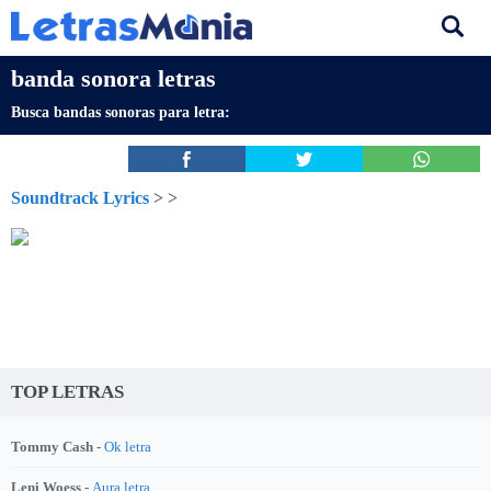
banda sonora letras
Busca bandas sonoras para letra:
Soundtrack Lyrics
>
>
TOP LETRAS
Tommy Cash -
Ok letra
Leni Woess -
Aura letra