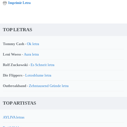
Imprimir Letra
TOP LETRAS
Tommy Cash -
Ok letra
Leni Woess -
Aura letra
Rolf Zuckowski -
Es Schneit letra
Die Flippers -
Lotosblume letra
Outbreakband -
Zehntausend Gründe letra
TOP ARTISTAS
AYLIVA letras