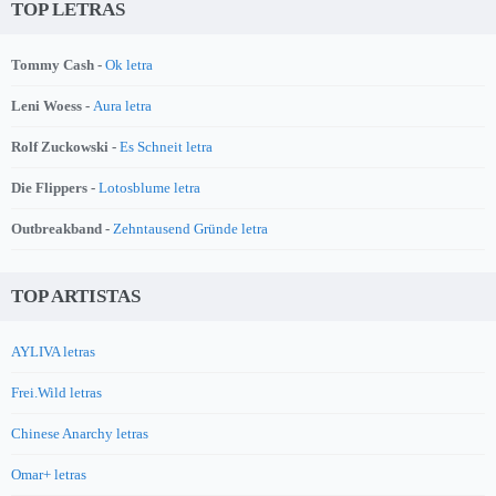
TOP LETRAS
Tommy Cash -
Ok letra
Leni Woess -
Aura letra
Rolf Zuckowski -
Es Schneit letra
Die Flippers -
Lotosblume letra
Outbreakband -
Zehntausend Gründe letra
TOP ARTISTAS
AYLIVA letras
Frei.Wild letras
Chinese Anarchy letras
Omar+ letras