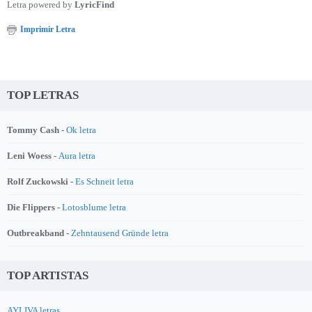
Letra powered by
LyricFind
Imprimir Letra
TOP LETRAS
Tommy Cash -
Ok letra
Leni Woess -
Aura letra
Rolf Zuckowski -
Es Schneit letra
Die Flippers -
Lotosblume letra
Outbreakband -
Zehntausend Gründe letra
TOP ARTISTAS
AYLIVA letras