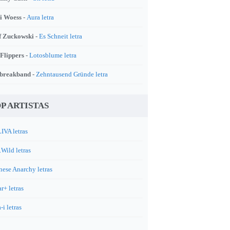
i Woess -
Aura letra
f Zuckowski -
Es Schneit letra
 Flippers -
Lotosblume letra
breakband -
Zehntausend Gründe letra
P ARTISTAS
IVA letras
.Wild letras
nese Anarchy letras
r+ letras
-i letras