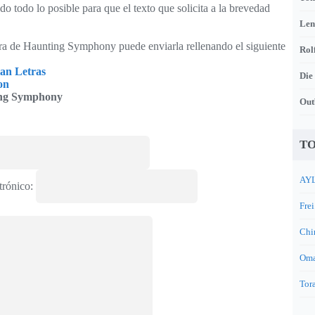
o todo lo posible para que el texto que solicita a la brevedad
Len
tra de Haunting Symphony puede enviarla rellenando el siguiente
Rol
ian Letras
Die
on
ng Symphony
Out
TO
AYL
trónico:
Frei
Chi
Oma
Tora