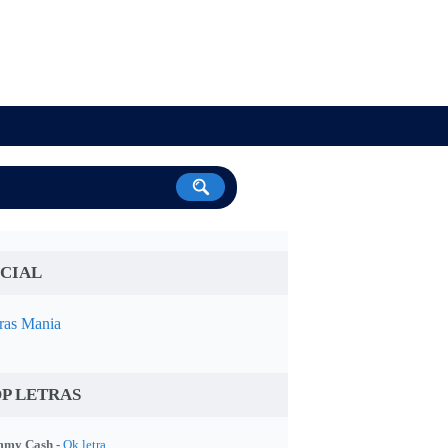
CIAL
ras Mania
P LETRAS
my Cash -
Ok letra