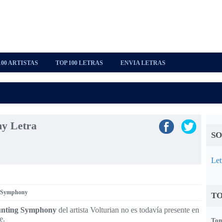
100 ARTISTAS
TOP 100 LETRAS
ENVIA LETRAS
y Letra
SO
Let
g Symphony
TO
nting Symphony
del artista Volturian no es todavía presente en
e.
Tom