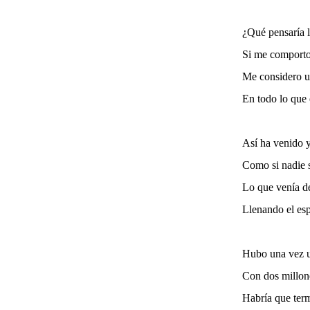
¿Qué pensaría l
Si me comporto
Me considero u
En todo lo que
Así ha venido y
Como si nadie s
Lo que venía d
Llenando el es
Hubo una vez u
Con dos millon
Habría que term