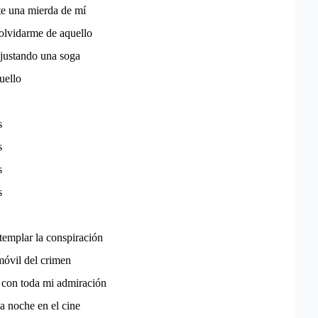
te una mierda de mí
olvidarme de aquello
ajustando una soga
uello
s
s
s
s
templar la conspiración
óvil del crimen
 con toda mi admiración
a noche en el cine