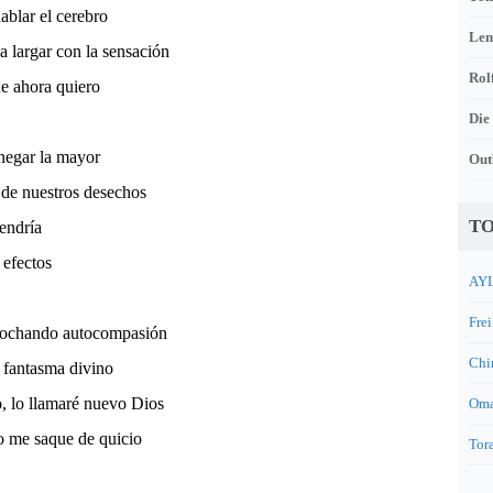
ablar el cerebro
Len
 largar con la sensación
Rol
e ahora quiero
Die
negar la mayor
Out
 de nuestros desechos
TO
endría
 efectos
AYL
Frei
rochando autocompasión
Chi
 fantasma divino
, lo llamaré nuevo Dios
Oma
o me saque de quicio
Tora