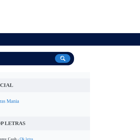
CIAL
ras Mania
P LETRAS
my Cash -
Ok letra