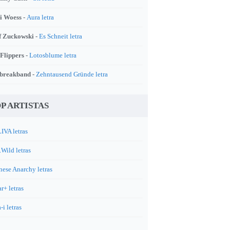
i Woess -
Aura letra
f Zuckowski -
Es Schneit letra
 Flippers -
Lotosblume letra
breakband -
Zehntausend Gründe letra
P ARTISTAS
IVA letras
.Wild letras
nese Anarchy letras
r+ letras
-i letras