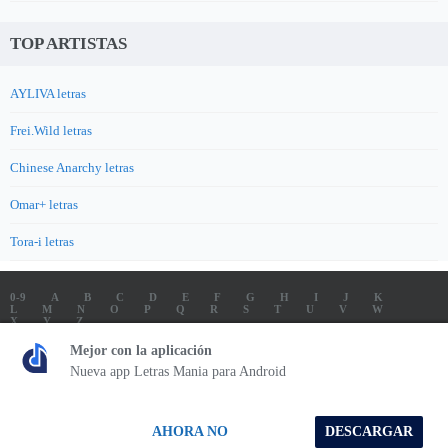
TOP ARTISTAS
AYLIVA letras
Frei.Wild letras
Chinese Anarchy letras
Omar+ letras
Tora-i letras
0-9
A
B
C
D
E
F
G
H
I
J
K
L
M
N
O
P
Q
R
S
T
U
V
W
X
Y
Z
LETRAS
SOUNDTRACK LETRAS
TOP 100 ARTISTAS
Mejor con la aplicación
TOP 100 LETRAS
ENVIA LETRAS
Nueva app Letras Mania para Android
Letrasmania.com - Copyright © 2026 - All Rights Reserved
AHORA NO
DESCARGAR