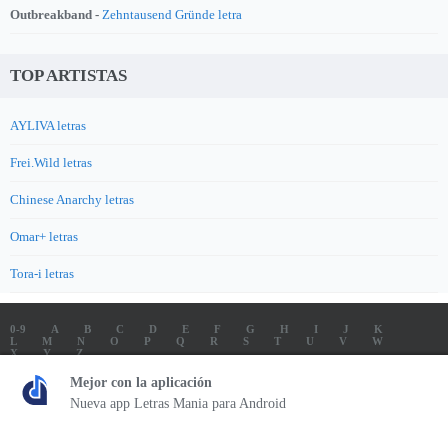
Outbreakband -
Zehntausend Gründe letra
TOP ARTISTAS
AYLIVA letras
Frei.Wild letras
Chinese Anarchy letras
Omar+ letras
Tora-i letras
0-9
A
B
C
D
E
F
G
H
I
J
K
L
M
N
O
P
Q
R
S
T
U
V
W
X
Y
Z
LETRAS
SOUNDTRACK LETRAS
TOP 100 ARTISTAS
Mejor con la aplicación
TOP 100 LETRAS
ENVIA LETRAS
Nueva app Letras Mania para Android
Letrasmania.com - Copyright © 2026 - All Rights Reserved