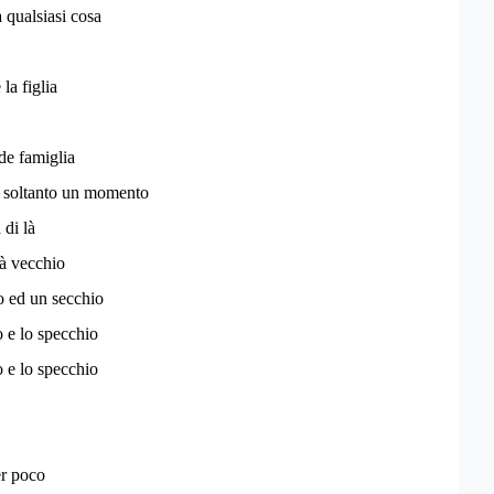
a qualsiasi cosa
 la figlia
de famiglia
o soltanto un momento
 di là
ià vecchio
o ed un secchio
o e lo specchio
o e lo specchio
er poco