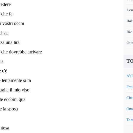
vedere
Len
o che fa
Rol
i vostri occhi
Die
i sta
lza una lira
Out
 che dovrebbe arrivare
TO
ila
e c'è
AYL
e lentamente si fa
Frei
taglia il mio viso
Chi
te eccomi qua
e la sposa
Oma
Tora
antosa