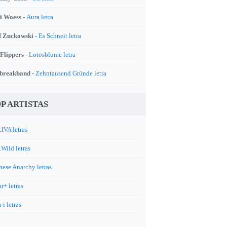
i Woess -
Aura letra
f Zuckowski -
Es Schneit letra
 Flippers -
Lotosblume letra
breakband -
Zehntausend Gründe letra
P ARTISTAS
IVA letras
.Wild letras
nese Anarchy letras
r+ letras
-i letras