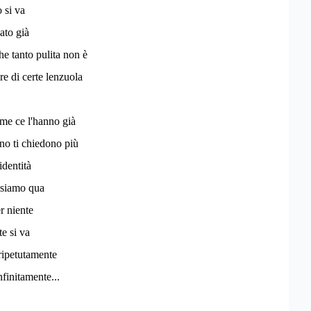
 si va
lato già
he tanto pulita non è
ore di certe lenzuola
ome ce l'hanno già
o ti chiedono più
identità
, siamo qua
r niente
te si va
ripetutamente
nfinitamente...