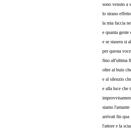
sono venuto a 
lo strano effett
la mia faccia ne
e quanta gente c
e se stasera si a
per questa voce
fino all'ultima f
oltre al buio ch
e al silenzio ch
e alla luce che 
improvvisamen
siamo l'amante 
arrivati fin qua
l'attore e la sci