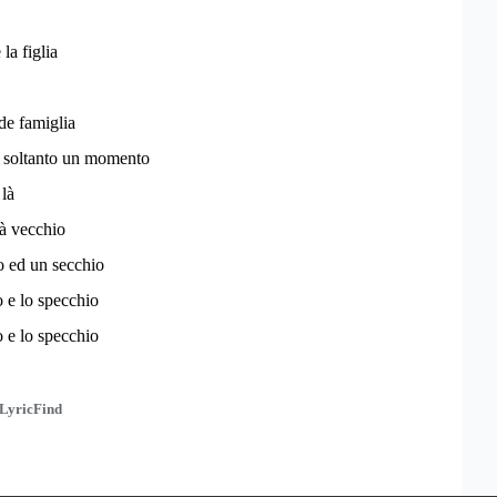
 la figlia
de famiglia
o soltanto un momento
 là
ià vecchio
o ed un secchio
o e lo specchio
o e lo specchio
LyricFind