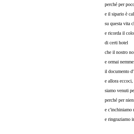
perché per poco
e il sipario è ca
su questa vita c
e ricorda il col
di certi hotel
che il nostro n
e ormai nemmen
il documento d'
e allora eccoci
siamo venuti pe
perché per nien
e c'inchiniamo 
e ringraziamo i