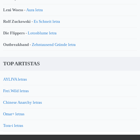
Leni Woess -
Aura letra
Rolf Zuckowski -
Es Schneit letra
Die Flippers -
Lotosblume letra
Outbreakband -
Zehntausend Gründe letra
TOP ARTISTAS
AYLIVA letras
Frei.Wild letras
Chinese Anarchy letras
Omar+ letras
Tora-i letras