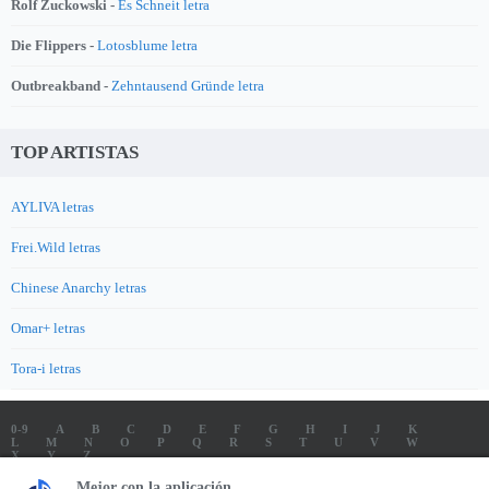
Rolf Zuckowski -
Es Schneit letra
Die Flippers -
Lotosblume letra
Outbreakband -
Zehntausend Gründe letra
TOP ARTISTAS
AYLIVA letras
Frei.Wild letras
Chinese Anarchy letras
Omar+ letras
Tora-i letras
0-9
A
B
C
D
E
F
G
H
I
J
K
L
M
N
O
P
Q
R
S
T
U
V
W
X
Y
Z
LETRAS
SOUNDTRACK LETRAS
TOP 100 ARTISTAS
Mejor con la aplicación