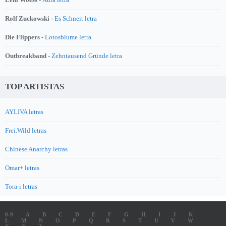
Rolf Zuckowski -
Es Schneit letra
Die Flippers -
Lotosblume letra
Outbreakband -
Zehntausend Gründe letra
TOP ARTISTAS
AYLIVA letras
Frei.Wild letras
Chinese Anarchy letras
Omar+ letras
Tora-i letras
0-9
A
B
C
D
E
F
G
H
I
J
K
L
M
N
O
P
Q
R
S
T
U
V
W