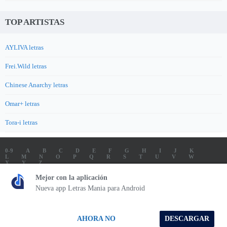
TOP ARTISTAS
AYLIVA letras
Frei.Wild letras
Chinese Anarchy letras
Omar+ letras
Tora-i letras
0-9
A
B
C
D
E
F
G
H
I
J
K
L
M
N
O
P
Q
R
S
T
U
V
W
X
Y
Z
LETRAS
SOUNDTRACK LETRAS
TOP 100 ARTISTAS
Mejor con la aplicación
TOP 100 LETRAS
ENVIA LETRAS
Nueva app Letras Mania para Android
Letrasmania.com - Copyright © 2026 - All Rights Reserved
AHORA NO
DESCARGAR