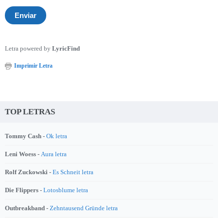
Letra powered by
LyricFind
Imprimir Letra
TOP LETRAS
Tommy Cash -
Ok letra
Leni Woess -
Aura letra
Rolf Zuckowski -
Es Schneit letra
Die Flippers -
Lotosblume letra
Outbreakband -
Zehntausend Gründe letra