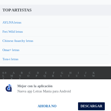
TOP ARTISTAS
AYLIVA letras
Frei.Wild letras
Chinese Anarchy letras
Omar+ letras
Tora-i letras
0-9
A
B
C
D
E
F
G
H
I
J
K
L
M
N
O
P
Q
R
S
T
U
V
W
X
Y
Z
LETRAS
SOUNDTRACK LETRAS
TOP 100 ARTISTAS
Mejor con la aplicación
TOP 100 LETRAS
ENVIA LETRAS
Nueva app Letras Mania para Android
Letrasmania.com - Copyright © 2026 - All Rights Reserved
AHORA NO
DESCARGAR