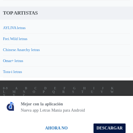
TOP ARTISTAS
AYLIVA letras
Frei.Wild letras
Chinese Anarchy letras
Omar+ letras
Tora-i letras
0-9
A
B
C
D
E
F
G
H
I
J
K
L
M
N
O
P
Q
R
S
T
U
V
W
X
Y
Z
LETRAS
SOUNDTRACK LETRAS
TOP 100 ARTISTAS
Mejor con la aplicación
TOP 100 LETRAS
ENVIA LETRAS
Nueva app Letras Mania para Android
Letrasmania.com - Copyright © 2026 - All Rights Reserved
AHORA NO
DESCARGAR