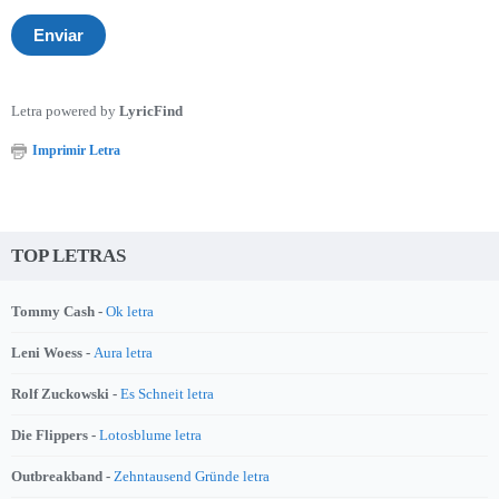
Letra powered by
LyricFind
Imprimir Letra
TOP LETRAS
Tommy Cash -
Ok letra
Leni Woess -
Aura letra
Rolf Zuckowski -
Es Schneit letra
Die Flippers -
Lotosblume letra
Outbreakband -
Zehntausend Gründe letra