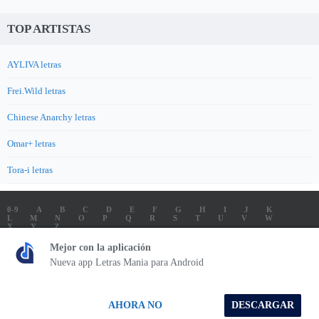
TOP ARTISTAS
AYLIVA letras
Frei.Wild letras
Chinese Anarchy letras
Omar+ letras
Tora-i letras
0-9
A
B
C
D
E
F
G
H
I
J
K
L
M
N
O
P
Q
R
S
T
U
V
W
X
Y
Z
LETRAS
SOUNDTRACK LETRAS
TOP 100 ARTISTAS
Mejor con la aplicación
TOP 100 LETRAS
ENVIA LETRAS
Nueva app Letras Mania para Android
Letrasmania.com - Copyright © 2026 - All Rights Reserved
AHORA NO
DESCARGAR