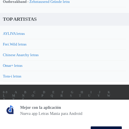
Outbreakband -
Zehntausend Gründe letra
TOP ARTISTAS
AYLIVA letras
Frei.Wild letras
Chinese Anarchy letras
Omar+ letras
Tora-i letras
0-9
A
B
C
D
E
F
G
H
I
J
K
L
M
N
O
P
Q
R
S
T
U
V
W
X
Y
Z
LETRAS
SOUNDTRACK LETRAS
TOP 100 ARTISTAS
Mejor con la aplicación
TOP 100 LETRAS
ENVIA LETRAS
Nueva app Letras Mania para Android
Letrasmania.com - Copyright © 2026 - All Rights Reserved