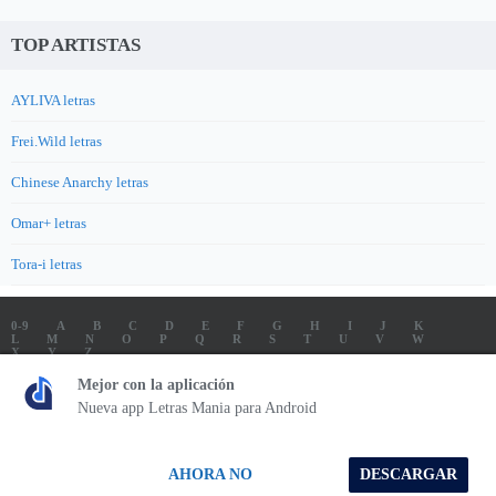
TOP ARTISTAS
AYLIVA letras
Frei.Wild letras
Chinese Anarchy letras
Omar+ letras
Tora-i letras
0-9
A
B
C
D
E
F
G
H
I
J
K
L
M
N
O
P
Q
R
S
T
U
V
W
X
Y
Z
LETRAS
SOUNDTRACK LETRAS
TOP 100 ARTISTAS
Mejor con la aplicación
TOP 100 LETRAS
ENVIA LETRAS
Nueva app Letras Mania para Android
Letrasmania.com - Copyright © 2026 - All Rights Reserved
AHORA NO
DESCARGAR