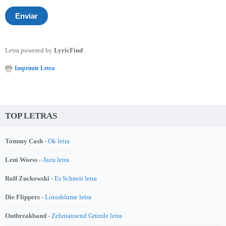
Letra powered by
LyricFind
Imprimir Letra
TOP LETRAS
Tommy Cash -
Ok letra
Leni Woess -
Aura letra
Rolf Zuckowski -
Es Schneit letra
Die Flippers -
Lotosblume letra
Outbreakband -
Zehntausend Gründe letra