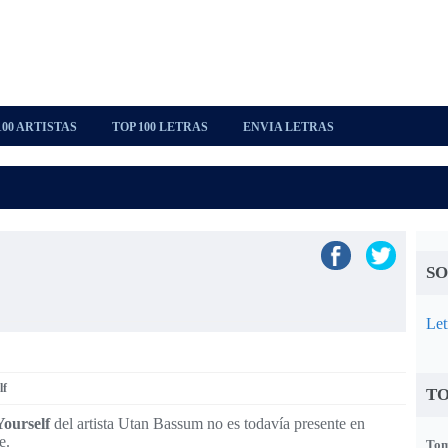
100 ARTISTAS
TOP 100 LETRAS
ENVIA LETRAS
SO
Let
lf
TO
Yourself
del artista Utan Bassum no es todavía presente en
e.
Tom