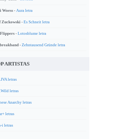
i Woess -
Aura letra
f Zuckowski -
Es Schneit letra
 Flippers -
Lotosblume letra
breakband -
Zehntausend Gründe letra
P ARTISTAS
IVA letras
.Wild letras
nese Anarchy letras
r+ letras
-i letras