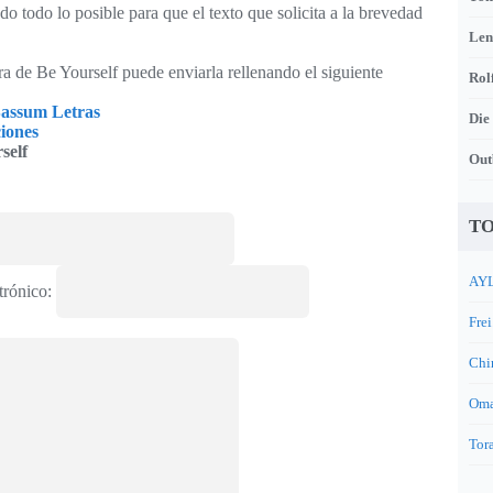
o todo lo posible para que el texto que solicita a la brevedad
Len
tra de Be Yourself puede enviarla rellenando el siguiente
Rol
assum Letras
Die
iones
self
Out
TO
AYL
trónico:
Frei
Chi
Oma
Tora