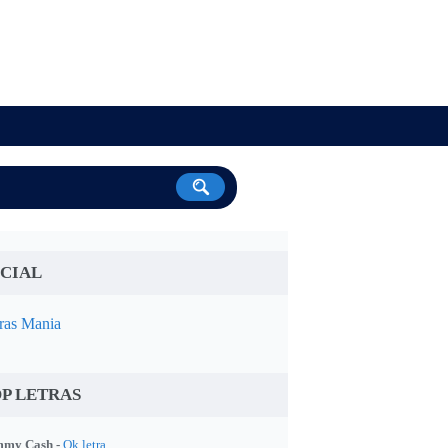
CIAL
ras Mania
P LETRAS
my Cash -
Ok letra