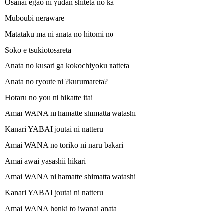
Osanai egao ni yudan shiteta no ka
Muboubi neraware
Matataku ma ni anata no hitomi no
Soko e tsukiotosareta
Anata no kusari ga kokochiyoku natteta
Anata no ryoute ni ?kurumareta?
Hotaru no you ni hikatte itai
Amai WANA ni hamatte shimatta watashi
Kanari YABAI joutai ni natteru
Amai WANA no toriko ni naru bakari
Amai awai yasashii hikari
Amai WANA ni hamatte shimatta watashi
Kanari YABAI joutai ni natteru
Amai WANA honki to iwanai anata