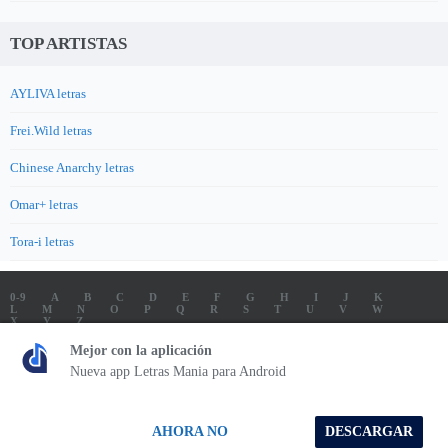
TOP ARTISTAS
AYLIVA letras
Frei.Wild letras
Chinese Anarchy letras
Omar+ letras
Tora-i letras
0-9
A
B
C
D
E
F
G
H
I
J
K
L
M
N
O
P
Q
R
S
T
U
V
W
X
Y
Z
LETRAS
SOUNDTRACK LETRAS
TOP 100 ARTISTAS
Mejor con la aplicación
TOP 100 LETRAS
ENVIA LETRAS
Nueva app Letras Mania para Android
Letrasmania.com - Copyright © 2026 - All Rights Reserved
AHORA NO
DESCARGAR