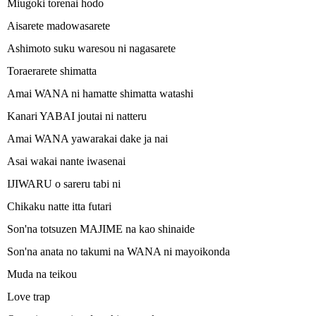
Miugoki torenai hodo
Aisarete madowasarete
Ashimoto suku waresou ni nagasarete
Toraerarete shimatta
Amai WANA ni hamatte shimatta watashi
Kanari YABAI joutai ni natteru
Amai WANA yawarakai dake ja nai
Asai wakai nante iwasenai
IJIWARU o sareru tabi ni
Chikaku natte itta futari
Son'na totsuzen MAJIME na kao shinaide
Son'na anata no takumi na WANA ni mayoikonda
Muda na teikou
Love trap