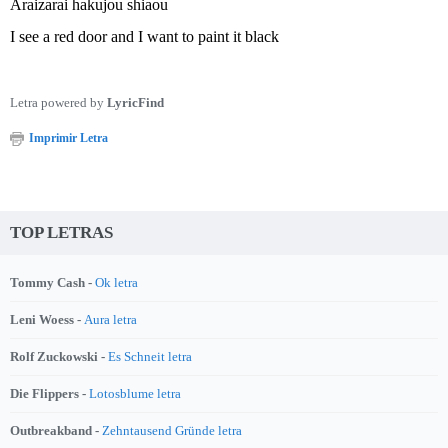
Araizarai hakujou shiaou
I see a red door and I want to paint it black
Letra powered by
LyricFind
Imprimir Letra
TOP LETRAS
Tommy Cash -
Ok letra
Leni Woess -
Aura letra
Rolf Zuckowski -
Es Schneit letra
Die Flippers -
Lotosblume letra
Outbreakband -
Zehntausend Gründe letra