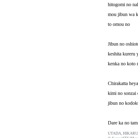
hitogomi no nak
mou jibun wa ki
to omou no
Jibun no oshiot
keshita kureru
kenka no koto 
Chirakatta heya
kimi no sonzai 
jibun no kodok
Dare ka no tam
UTADA, HIKARU