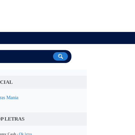
CIAL
ras Mania
P LETRAS
my Cash -
Ok letra