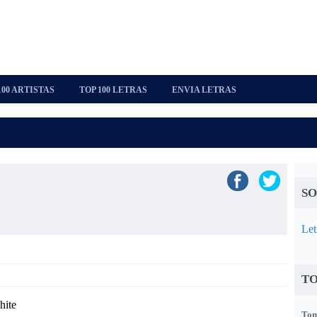
100 ARTISTAS
TOP 100 LETRAS
ENVIA LETRAS
SO
Let
TO
hite
Tom