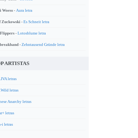
i Woess -
Aura letra
f Zuckowski -
Es Schneit letra
 Flippers -
Lotosblume letra
breakband -
Zehntausend Gründe letra
P ARTISTAS
IVA letras
.Wild letras
nese Anarchy letras
r+ letras
-i letras