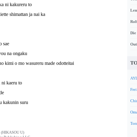
a ni kakureru to
Len
ette shimattan ja nai ka
Rol
Die
o sae
Out
 you na ongaku
TO
no kimi o mo wasureru made odotteitai
AYL
 ni kaeru to
Frei
de
Chi
u kakunin suru
Oma
Tora
 (HIKASOU U)