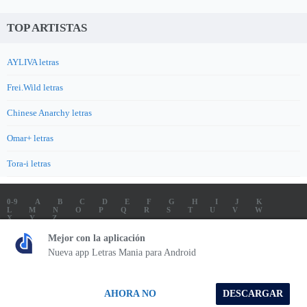
TOP ARTISTAS
AYLIVA letras
Frei.Wild letras
Chinese Anarchy letras
Omar+ letras
Tora-i letras
0-9
A
B
C
D
E
F
G
H
I
J
K
L
M
N
O
P
Q
R
S
T
U
V
W
X
Y
Z
LETRAS
SOUNDTRACK LETRAS
TOP 100 ARTISTAS
Mejor con la aplicación
TOP 100 LETRAS
ENVIA LETRAS
Nueva app Letras Mania para Android
Letrasmania.com - Copyright © 2026 - All Rights Reserved
AHORA NO
DESCARGAR