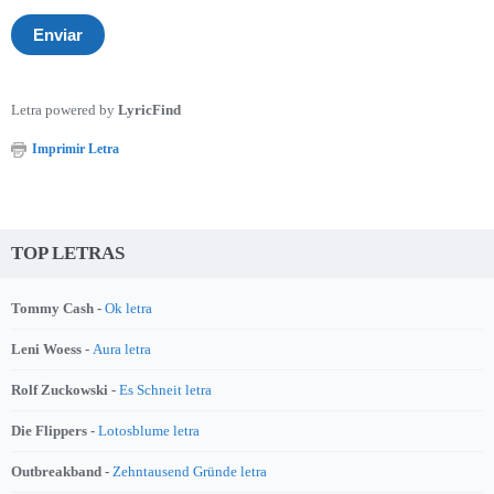
Letra powered by
LyricFind
Imprimir Letra
TOP LETRAS
Tommy Cash -
Ok letra
Leni Woess -
Aura letra
Rolf Zuckowski -
Es Schneit letra
Die Flippers -
Lotosblume letra
Outbreakband -
Zehntausend Gründe letra