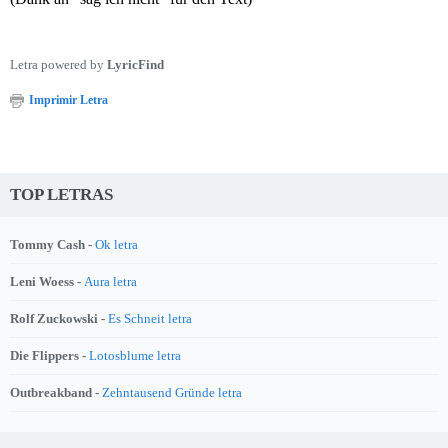
Letra powered by
LyricFind
Imprimir Letra
TOP LETRAS
Tommy Cash -
Ok letra
Leni Woess -
Aura letra
Rolf Zuckowski -
Es Schneit letra
Die Flippers -
Lotosblume letra
Outbreakband -
Zehntausend Gründe letra