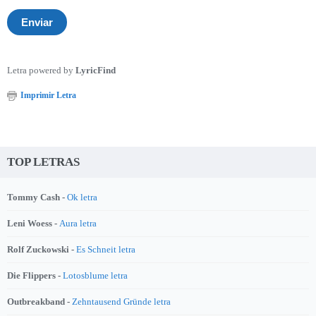
Letra powered by
LyricFind
Imprimir Letra
TOP LETRAS
Tommy Cash -
Ok letra
Leni Woess -
Aura letra
Rolf Zuckowski -
Es Schneit letra
Die Flippers -
Lotosblume letra
Outbreakband -
Zehntausend Gründe letra