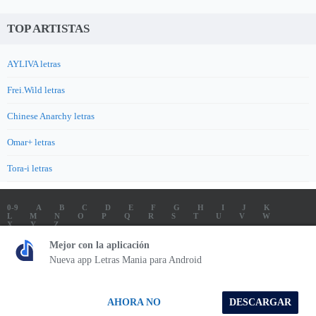
TOP ARTISTAS
AYLIVA letras
Frei.Wild letras
Chinese Anarchy letras
Omar+ letras
Tora-i letras
0-9
A
B
C
D
E
F
G
H
I
J
K
L
M
N
O
P
Q
R
S
T
U
V
W
X
Y
Z
LETRAS
SOUNDTRACK LETRAS
TOP 100 ARTISTAS
Mejor con la aplicación
TOP 100 LETRAS
ENVIA LETRAS
Nueva app Letras Mania para Android
Letrasmania.com - Copyright © 2026 - All Rights Reserved
AHORA NO
DESCARGAR