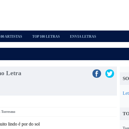
100 ARTISTAS
TOP 100 LETRAS
ENVIA LETRAS
o Letra
SO
Let
m Torresmo
TO
ito lindo é por do sol
Tom