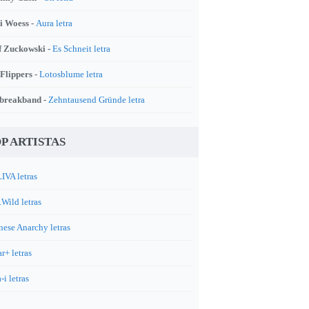
i Woess -
Aura letra
f Zuckowski -
Es Schneit letra
 Flippers -
Lotosblume letra
breakband -
Zehntausend Gründe letra
P ARTISTAS
IVA letras
.Wild letras
nese Anarchy letras
r+ letras
-i letras