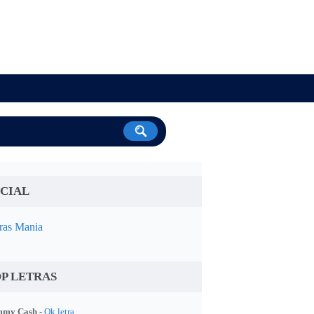
CIAL
ras Mania
P LETRAS
my Cash -
Ok letra