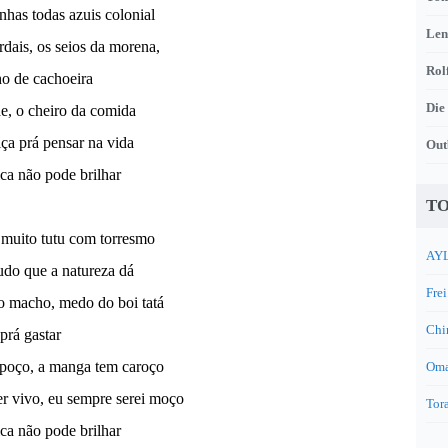
has todas azuis colonial
Len
dais, os seios da morena,
Rol
o de cachoeira
Die
e, o cheiro da comida
ça prá pensar na vida
Out
ca não pode brilhar
TO
 muito tutu com torresmo
AYL
udo que a natureza dá
Frei
 macho, medo do boi tatá
Chi
 prá gastar
 poço, a manga tem caroço
Oma
er vivo, eu sempre serei moço
Tora
ca não pode brilhar