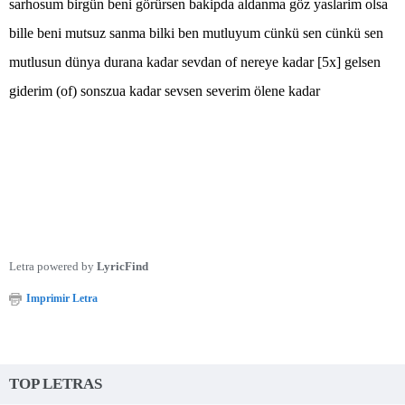
sarhosum birgün beni görürsen bakipda aldanma göz yaslarim olsa
bille beni mutsuz sanma bilki ben mutluyum cünkü sen cünkü sen
mutlusun dünya durana kadar sevdan of nereye kadar [5x] gelsen
giderim (of) sonszua kadar sevsen severim ölene kadar
Letra powered by
LyricFind
Imprimir Letra
TOP LETRAS