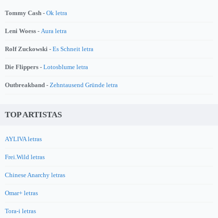
Tommy Cash -
Ok letra
Leni Woess -
Aura letra
Rolf Zuckowski -
Es Schneit letra
Die Flippers -
Lotosblume letra
Outbreakband -
Zehntausend Gründe letra
TOP ARTISTAS
AYLIVA letras
Frei.Wild letras
Chinese Anarchy letras
Omar+ letras
Tora-i letras