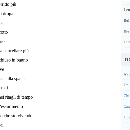
rrido più
Len
i droga
Rol
 su
Die
rotto
hio
Out
a cancellare più
TO
chiuso in bagno
ive
AYL
a sulla spalla
Frei
 mai
Chi
ei ritagli di tempo
l'esaurimento
Oma
lo che sto vivendo
Tora
ai