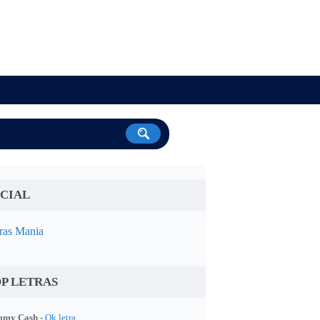
CIAL
ras Mania
P LETRAS
my Cash -
Ok letra