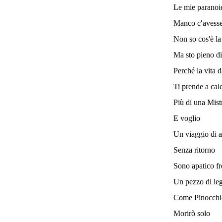
Le mie paranoie
Manco c′avessero
Non so cos'è 
Ma sto pieno d
Perché la vita d
Ti prende a calc
Più di una Mist
E voglio
Un viaggio di a
Senza ritorno
Sono apatico f
Un pezzo di le
Come Pinocchi
Morirò solo