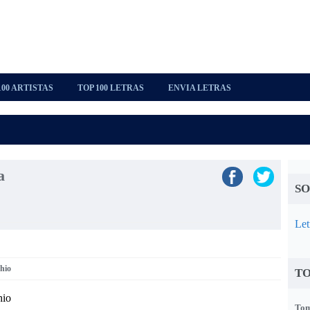
100 ARTISTAS
TOP 100 LETRAS
ENVIA LETRAS
a
SO
Let
hio
TO
hio
Tom