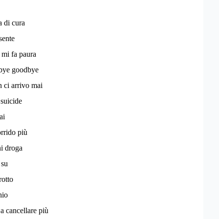
 di cura
sente
o mi fa paura
bye goodbye
n ci arrivo mai
 suicide
ai
rrido più
i droga
 su
rotto
hio
a cancellare più