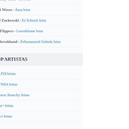
i Woess -
Aura letra
f Zuckowski -
Es Schneit letra
 Flippers -
Lotosblume letra
breakband -
Zehntausend Gründe letra
P ARTISTAS
IVA letras
.Wild letras
nese Anarchy letras
r+ letras
-i letras