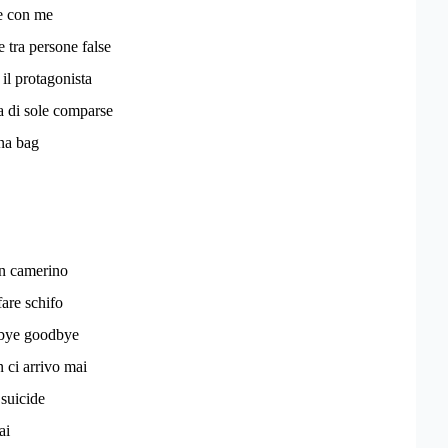
re con me
e tra persone false
 il protagonista
a di sole comparse
na bag
n camerino
fare schifo
bye goodbye
n ci arrivo mai
 suicide
ai