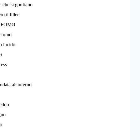
 che si gonfiano
 il filler
la FOMO
i fumo
a lucido
i
ress
ndata all'inferno
reddo
gno
o