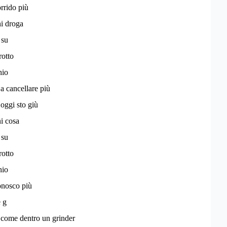
rrido più
i droga
 su
rotto
hio
a cancellare più
oggi sto giù
i cosa
 su
rotto
hio
onosco più
e g
o come dentro un grinder