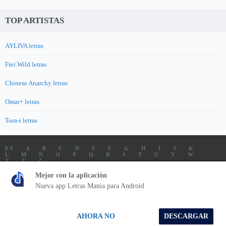
TOP ARTISTAS
AYLIVA letras
Frei.Wild letras
Chinese Anarchy letras
Omar+ letras
Tora-i letras
0-9
A
B
C
D
E
F
G
H
I
J
K
L
M
N
O
P
Q
R
S
T
U
V
W
X
Y
Z
LETRAS
SOUNDTRACK LETRAS
TOP 100 ARTISTAS
Mejor con la aplicación
TOP 100 LETRAS
ENVIA LETRAS
Nueva app Letras Mania para Android
Letrasmania.com - Copyright © 2026 - All Rights Reserved
AHORA NO
DESCARGAR