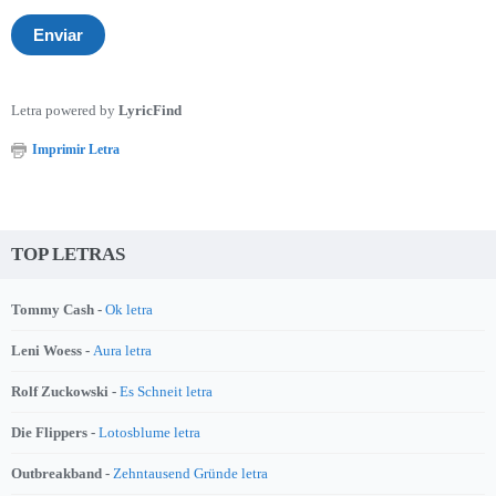
Letra powered by
LyricFind
Imprimir Letra
TOP LETRAS
Tommy Cash -
Ok letra
Leni Woess -
Aura letra
Rolf Zuckowski -
Es Schneit letra
Die Flippers -
Lotosblume letra
Outbreakband -
Zehntausend Gründe letra