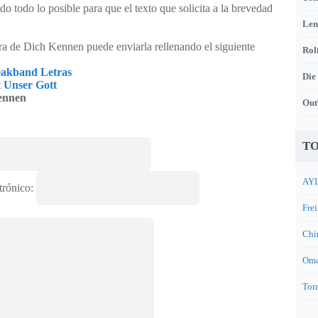
o todo lo posible para que el texto que solicita a la brevedad
Len
tra de Dich Kennen puede enviarla rellenando el siguiente
Rol
akband Letras
Die
t Unser Gott
ennen
Out
TO
AYL
trónico:
Frei
Chi
Oma
Tora