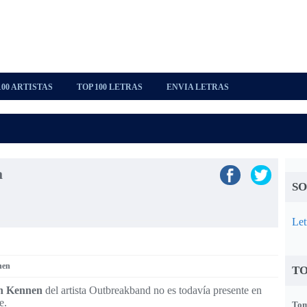
100 ARTISTAS
TOP 100 LETRAS
ENVIA LETRAS
a
SO
Let
nen
TO
h Kennen
del artista Outbreakband no es todavía presente en
e.
Tom