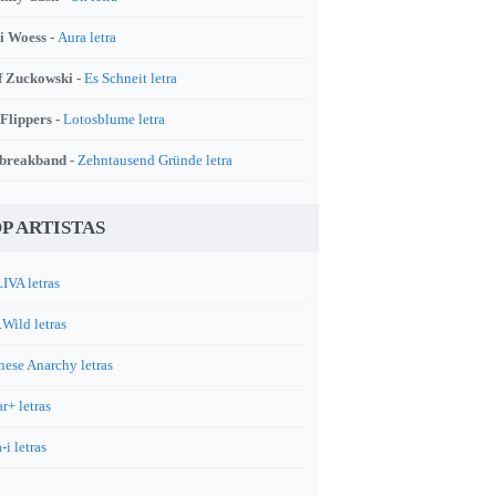
i Woess -
Aura letra
f Zuckowski -
Es Schneit letra
 Flippers -
Lotosblume letra
breakband -
Zehntausend Gründe letra
P ARTISTAS
IVA letras
.Wild letras
nese Anarchy letras
r+ letras
-i letras