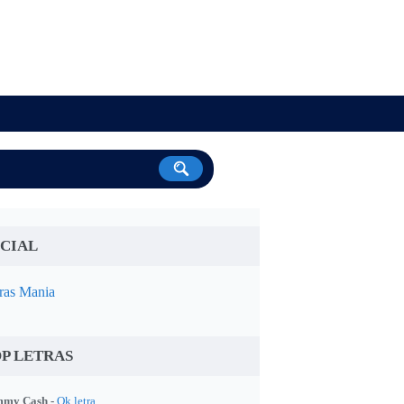
CIAL
ras Mania
P LETRAS
my Cash -
Ok letra