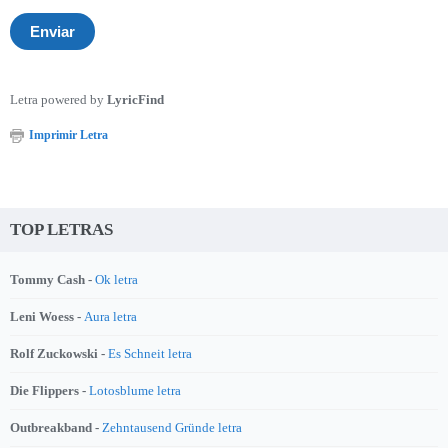
Letra powered by
LyricFind
Imprimir Letra
TOP LETRAS
Tommy Cash -
Ok letra
Leni Woess -
Aura letra
Rolf Zuckowski -
Es Schneit letra
Die Flippers -
Lotosblume letra
Outbreakband -
Zehntausend Gründe letra