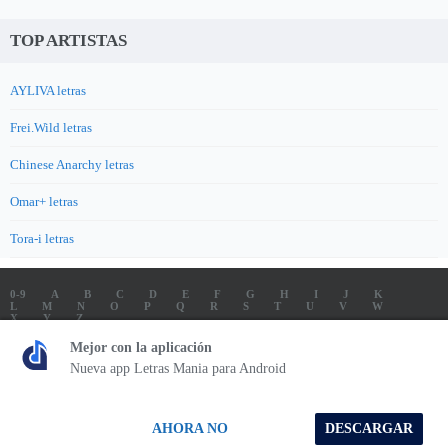
TOP ARTISTAS
AYLIVA letras
Frei.Wild letras
Chinese Anarchy letras
Omar+ letras
Tora-i letras
0-9
A
B
C
D
E
F
G
H
I
J
K
L
M
N
O
P
Q
R
S
T
U
V
W
X
Y
Z
LETRAS
SOUNDTRACK LETRAS
TOP 100 ARTISTAS
Mejor con la aplicación
TOP 100 LETRAS
ENVIA LETRAS
Nueva app Letras Mania para Android
Letrasmania.com - Copyright © 2026 - All Rights Reserved
AHORA NO
DESCARGAR