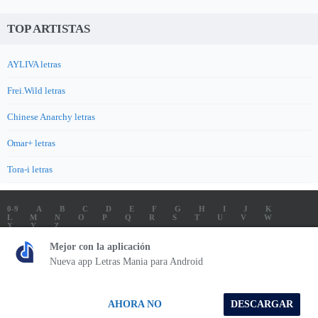
TOP ARTISTAS
AYLIVA letras
Frei.Wild letras
Chinese Anarchy letras
Omar+ letras
Tora-i letras
0-9
A
B
C
D
E
F
G
H
I
J
K
L
M
N
O
P
Q
R
S
T
U
V
W
X
Y
Z
LETRAS
SOUNDTRACK LETRAS
TOP 100 ARTISTAS
Mejor con la aplicación
TOP 100 LETRAS
ENVIA LETRAS
Nueva app Letras Mania para Android
Letrasmania.com - Copyright © 2026 - All Rights Reserved
AHORA NO
DESCARGAR