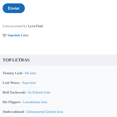
Letra powered by
LyricFind
Imprimir Letra
TOP LETRAS
Tommy Cash -
Ok letra
Leni Woess -
Aura letra
Rolf Zuckowski -
Es Schneit letra
Die Flippers -
Lotosblume letra
Outbreakband -
Zehntausend Gründe letra