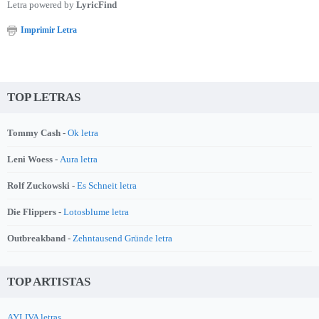
Letra powered by
LyricFind
Imprimir Letra
TOP LETRAS
Tommy Cash -
Ok letra
Leni Woess -
Aura letra
Rolf Zuckowski -
Es Schneit letra
Die Flippers -
Lotosblume letra
Outbreakband -
Zehntausend Gründe letra
TOP ARTISTAS
AYLIVA letras