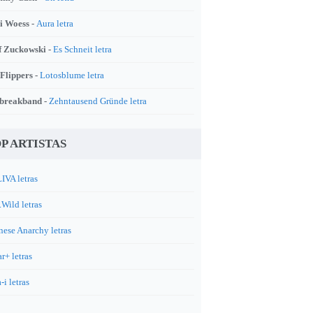
i Woess -
Aura letra
f Zuckowski -
Es Schneit letra
 Flippers -
Lotosblume letra
breakband -
Zehntausend Gründe letra
P ARTISTAS
IVA letras
.Wild letras
nese Anarchy letras
r+ letras
-i letras