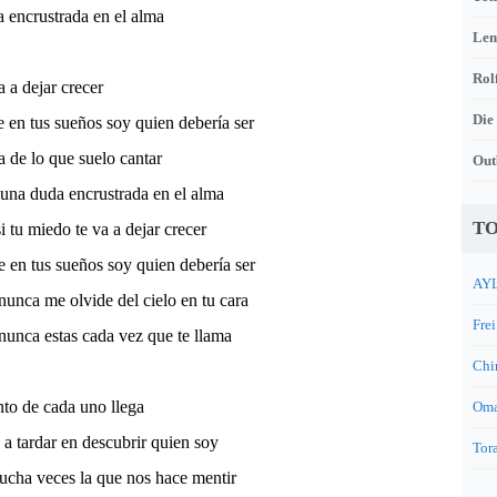
 encrustrada en el alma
Len
Rol
a a dejar crecer
Die
ue en tus sueños soy quien debería ser
a de lo que suelo cantar
Out
una duda encrustrada en el alma
TO
i tu miedo te va a dejar crecer
e en tus sueños soy quien debería ser
AYL
unca me olvide del cielo en tu cara
Frei
unca estas cada vez que te llama
Chi
to de cada uno llega
Oma
a tardar en descubrir quien soy
Tora
ucha veces la que nos hace mentir