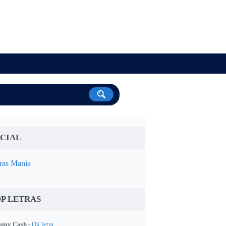
CIAL
ras Mania
P LETRAS
my Cash -
Ok letra