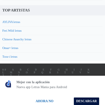
TOP ARTISTAS
AYLIVA letras
Frei.Wild letras
Chinese Anarchy letras
Omar+ letras
Tora-i letras
0-9
A
B
C
D
E
F
G
H
I
J
K
L
M
N
O
P
Q
R
S
T
U
V
W
X
Y
Z
LETRAS
SOUNDTRACK LETRAS
TOP 100 ARTISTAS
Mejor con la aplicación
TOP 100 LETRAS
ENVIA LETRAS
Nueva app Letras Mania para Android
Letrasmania.com - Copyright © 2026 - All Rights Reserved
AHORA NO
DESCARGAR