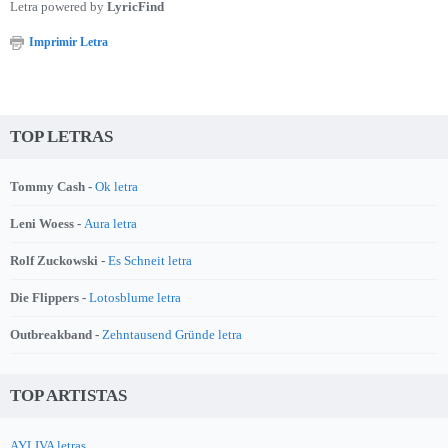
Letra powered by
LyricFind
Imprimir Letra
TOP LETRAS
Tommy Cash -
Ok letra
Leni Woess -
Aura letra
Rolf Zuckowski -
Es Schneit letra
Die Flippers -
Lotosblume letra
Outbreakband -
Zehntausend Gründe letra
TOP ARTISTAS
AYLIVA letras