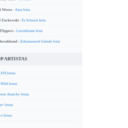
i Woess -
Aura letra
f Zuckowski -
Es Schneit letra
 Flippers -
Lotosblume letra
breakband -
Zehntausend Gründe letra
P ARTISTAS
IVA letras
.Wild letras
nese Anarchy letras
r+ letras
-i letras