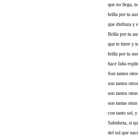
que no llega, n
brilla por tu au
que disfraza y 
Brilla por tu a
que te hiere y t
brilla por tu au
hace falta expl
Son tantos otro
son tantos otro
son tantos otra
son tantas otra
con tanto sol, y
Sabiduria, si q
del sol que nace