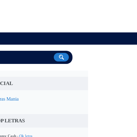
CIAL
ras Mania
P LETRAS
my Cash -
Ok letra