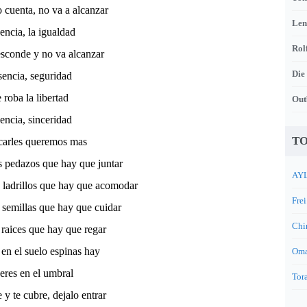
o cuenta, no va a alcanzar
Len
sencia, la igualdad
Rol
esconde y no va alcanzar
Die
usencia, seguridad
e roba la libertad
Out
sencia, sinceridad
TO
icarles queremos mas
s pedazos que hay que juntar
AYL
s ladrillos que hay que acomodar
Frei
s semillas que hay que cuidar
Chi
s raices que hay que regar
 en el suelo espinas hay
Oma
ueres en el umbral
Tora
 y te cubre, dejalo entrar