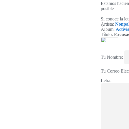
Estamos haciend
posible
Si conoce la le
Artista:
Nonpal
Álbum:
Activis
Título:
Excusa
Tu Nombre:
Tu Correo Elec
Letra: