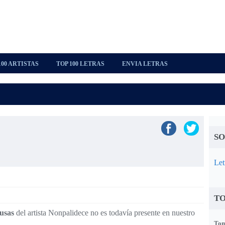
100 ARTISTAS
TOP 100 LETRAS
ENVIA LETRAS
SO
Let
TO
usas
del artista Nonpalidece no es todavía presente en nuestro
Tom