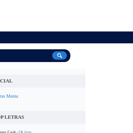
CIAL
ras Mania
P LETRAS
my Cash -
Ok letra