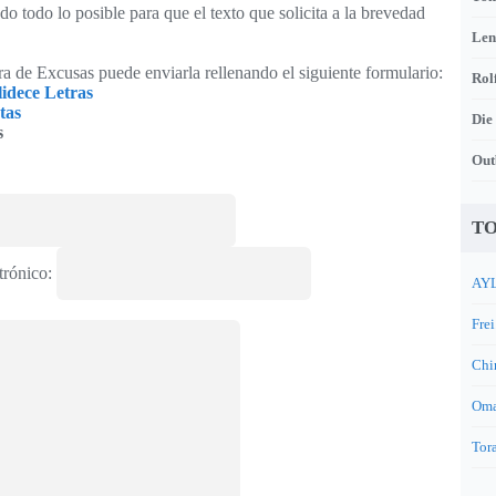
o todo lo posible para que el texto que solicita a la brevedad
Len
tra de Excusas puede enviarla rellenando el siguiente formulario:
Rol
idece Letras
tas
Die
s
Out
TO
trónico:
AYL
Frei
Chi
Oma
Tora