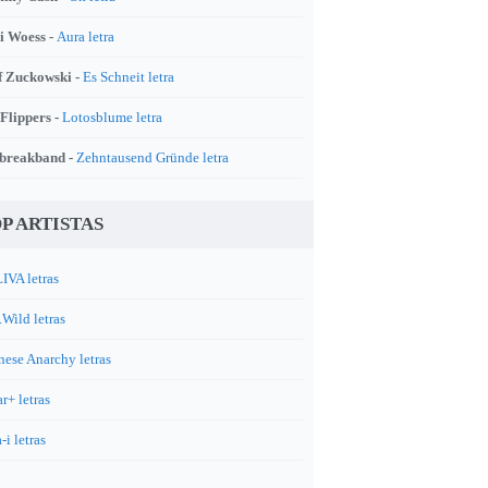
i Woess -
Aura letra
f Zuckowski -
Es Schneit letra
 Flippers -
Lotosblume letra
breakband -
Zehntausend Gründe letra
P ARTISTAS
IVA letras
.Wild letras
nese Anarchy letras
r+ letras
-i letras