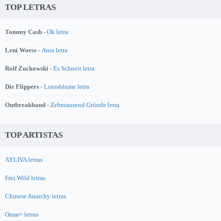
TOP LETRAS
Tommy Cash -
Ok letra
Leni Woess -
Aura letra
Rolf Zuckowski -
Es Schneit letra
Die Flippers -
Lotosblume letra
Outbreakband -
Zehntausend Gründe letra
TOP ARTISTAS
AYLIVA letras
Frei.Wild letras
Chinese Anarchy letras
Omar+ letras