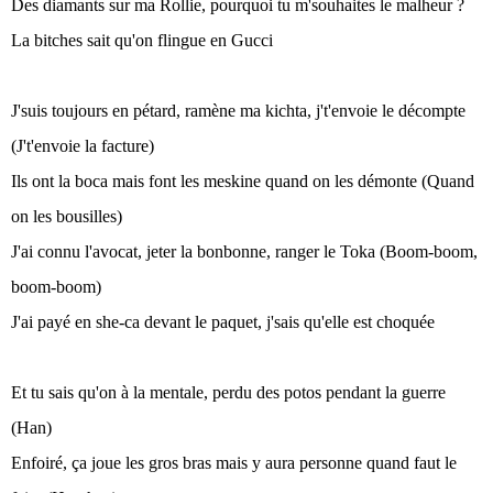
Des diamants sur ma Rollie, pourquoi tu m'souhaites le malheur ?
La bitches sait qu'on flingue en Gucci
J'suis toujours en pétard, ramène ma kichta, j't'envoie le décompte
(J't'envoie la facture)
Ils ont la boca mais font les meskine quand on les démonte (Quand
on les bousilles)
J'ai connu l'avocat, jeter la bonbonne, ranger le Toka (Boom-boom,
boom-boom)
J'ai payé en she-ca devant le paquet, j'sais qu'elle est choquée
Et tu sais qu'on à la mentale, perdu des potos pendant la guerre
(Han)
Enfoiré, ça joue les gros bras mais y aura personne quand faut le