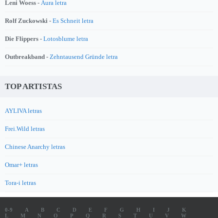
Leni Woess -
Aura letra
Rolf Zuckowski -
Es Schneit letra
Die Flippers -
Lotosblume letra
Outbreakband -
Zehntausend Gründe letra
TOP ARTISTAS
AYLIVA letras
Frei.Wild letras
Chinese Anarchy letras
Omar+ letras
Tora-i letras
0-9
A
B
C
D
E
F
G
H
I
J
K
L
M
N
O
P
Q
R
S
T
U
V
W